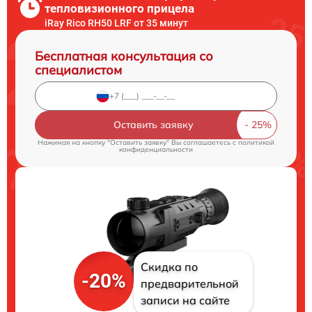
тепловизионного прицела
iRay Rico RH50 LRF от 35 минут
Бесплатная консультация со
специалистом
Оставить заявку
Нажимая на кнопку "Оставить заявку" Вы соглашаетесь c
политикой
конфиденциальности
Скидка по
-20%
предварительной
записи на сайте