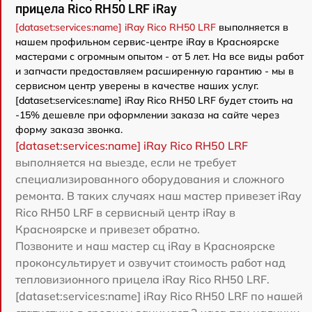
прицела Rico RH50 LRF iRay
[dataset:services:name] iRay Rico RH50 LRF
выполняется в
нашем профильном сервис-центре iRay в Красноярске
мастерами с огромным опытом - от 5 лет. На все виды работ
и запчасти предоставляем расширенную гарантию - мы в
сервисном центр уверены в качестве наших услуг.
[dataset:services:name] iRay Rico RH50 LRF будет стоить на
-15% дешевле при оформлении заказа на сайте через
форму заказа звонка.
[dataset:services:name] iRay Rico RH50 LRF
выполняется на выезде, если не требует
специализированного оборудования и сложного
ремонта. В таких случаях наш мастер привезет iRay
Rico RH50 LRF в сервисный центр iRay в
Красноярске и привезет обратно.
Позвоните и наш мастер сц iRay в Красноярске
проконсультирует и озвучит стоимость работ над
тепловизионного прицела iRay Rico RH50 LRF.
[dataset:services:name] iRay Rico RH50 LRF по нашей