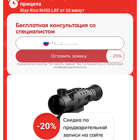
прицела
iRay Rico RH50 LRF от 35 минут
Бесплатная консультация со
специалистом
Оставить заявку
Нажимая на кнопку "Оставить заявку" Вы соглашаетесь c
политикой
конфиденциальности
Скидка по
-20%
предварительной
записи на сайте