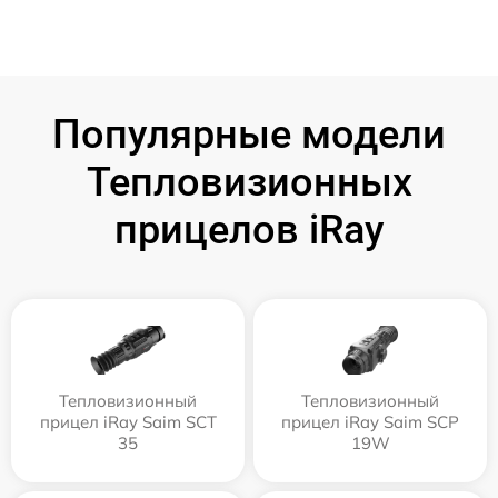
Популярные модели
Тепловизионных
прицелов iRay
Тепловизионный
Тепловизионный
прицел iRay Saim SCT
прицел iRay Saim SCP
35
19W