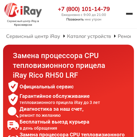
+7 (800) 101-14-79
Ежедневно с 9:00 до 21:00
Позвонить
мне утром
Сервисный центр iRay
в
Красноярске
Сервисный центр iRay
Каталог устройств
Ремонт
Замена процессора CPU
тепловизионного прицела
iRay Rico RH50 LRF
Официальный сервис
Гарантийное обслуживание
тепловизионного прицела iRay до 3 лет
Диагностика за наш счет,
ремонт по желанию
Бесплатный выезд курьера
в день обращения
Замена процессора CPU тепловизионного