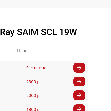
iRay SAIM SCL 19W
Цена
бесплатно
2300 р
2000 р
1800 р