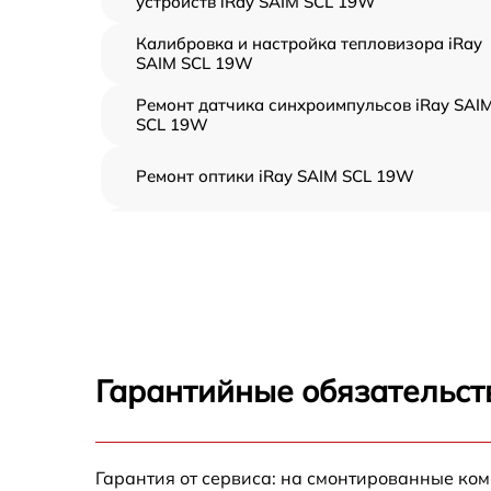
устройств iRay SAIM SCL 19W
Калибровка и настройка тепловизора iRay
SAIM SCL 19W
Ремонт датчика синхроимпульсов iRay SAI
SCL 19W
Ремонт оптики iRay SAIM SCL 19W
Восстановление питания iRay SAIM SCL 19
Ремонт контроллеров iRay SAIM SCL 19W
Ремонт электронно-лучевой трубки iRay
SAIM SCL 19W
Гарантийные обязательст
Замена шим контроллера iRay SAIM SCL
19W
Замена микросхемы усилителя iRay SAIM
Гарантия от сервиса: на смонтированные ко