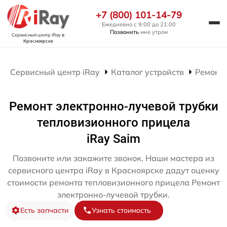
+7 (800) 101-14-79
Ежедневно с 9:00 до 21:00
Позвонить
мне утром
Сервисный центр iRay
в
Красноярске
Сервисный центр iRay
Каталог устройств
Ремонт
Ремонт электронно-лучевой трубки
тепловизионного прицела
iRay Saim
Позвоните или закажите звонок. Наши мастера из
сервисного центра iRay в Красноярске дадут оценку
стоимости ремонта тепловизионного прицела Ремонт
электронно-лучевой трубки.
Есть запчасти
Узнать стоимость