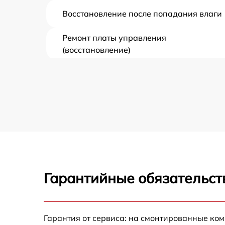
Восстановление после попадания влаги
Ремонт платы управления
(восстановление)
Прошивка (Обновление ПО)
Замена дисплея (экрана)
Замена корпуса
Замена аккумулятора
Гарантийные обязательст
Замена процессора
Замена USB порта
Гарантия от сервиса: на смонтированные ко