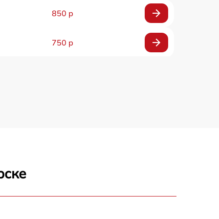
850 р
750 р
450 р
750 р
1500 р
700 р
рске
850 р
650 р