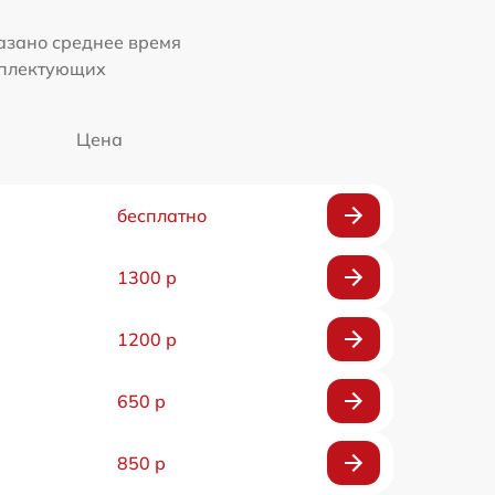
казано среднее время
мплектующих
Цена
бесплатно
1300 р
1200 р
650 р
850 р