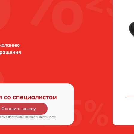
 желанию
бращения
я со специалистом
Оставить заявку
есь c
политикой конфиденциальности