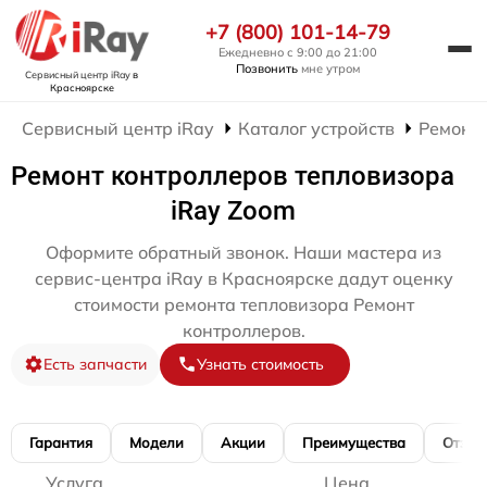
+7 (800) 101-14-79
Ежедневно с 9:00 до 21:00
Позвонить
мне утром
Сервисный центр iRay
в
Красноярске
Сервисный центр iRay
Каталог устройств
Ремонт 
Ремонт контроллеров тепловизора
iRay Zoom
Оформите обратный звонок. Наши мастера из
сервис-центра iRay в Красноярске дадут оценку
стоимости ремонта тепловизора Ремонт
контроллеров.
Есть запчасти
Узнать стоимость
Гарантия
Модели
Акции
Преимущества
Отзы
Услуга
Цена