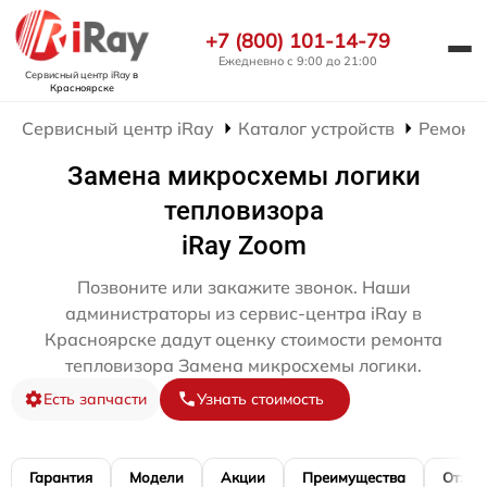
+7 (800) 101-14-79
Ежедневно с 9:00 до 21:00
Сервисный центр iRay
в
Красноярске
Сервисный центр iRay
Каталог устройств
Ремонт 
Замена микросхемы логики
тепловизора
iRay Zoom
Позвоните или закажите звонок. Наши
администраторы из сервис-центра iRay в
Красноярске дадут оценку стоимости ремонта
тепловизора Замена микросхемы логики.
Есть запчасти
Узнать стоимость
Гарантия
Модели
Акции
Преимущества
Отзы